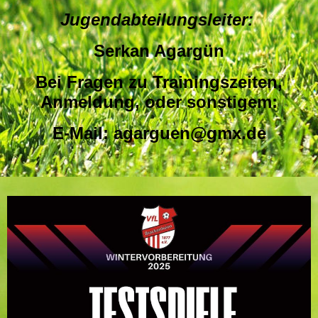
Jugendabteilungsleiter:
Serkan Agargün
Bei Fragen zu Trainingszeiten,
Anmeldung, oder sonstigem:
E-Mail: agarguen@gmx.de