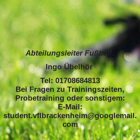
Abteilungsleiter Fußball:
Ingo Übelhör
Tel: 01708684813
Bei Fragen zu Trainingszeiten,
Probetraining oder sonstigem:
E-Mail:
student.vflbrackenheim@googlemail.
com