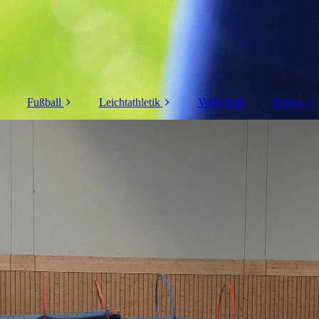
Fußball
Leichtathletik
Volleyball
Turnen
haft
Herren
Aktuelles
Jederma
Junioren
Die Abteilung
Kinde
Ü32 Herren
Trainingszeiten
Kampfrichter